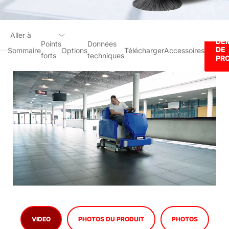
Aller à
DE
Points
Données
DE
Sommaire
Options
Télécharger
Accessoires
forts
techniques
Sommaire
PR
Points forts
Options
Données techniques
Télécharger
Accessoires
DEMANDE DE PRODUITS
VIDEO
PHOTOS DU PRODUIT
PHOTOS