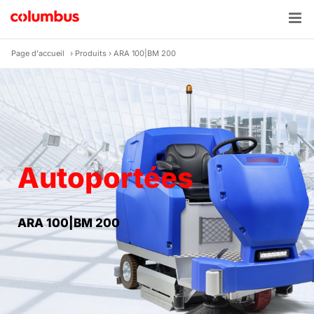
Skip
to
content
Page d'accueil
›
Produits
›
ARA 100|BM 200
Autoportées
ARA 100|BM 200