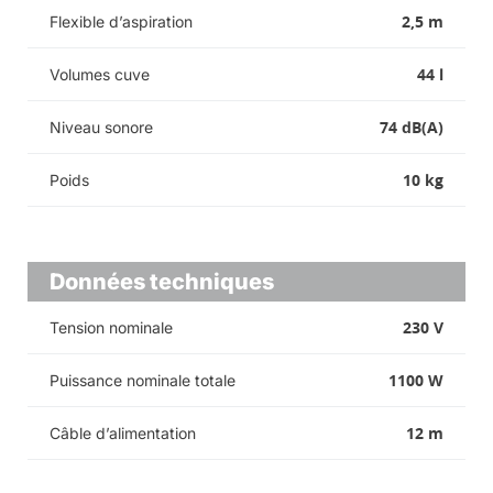
2,5 m
Flexible d’aspiration
44 l
Volumes cuve
74 dB(A)
Niveau sonore
10 kg
Poids
Données techniques
230 V
Tension nominale
1100 W
Puissance nominale totale
12 m
Câble d’alimentation