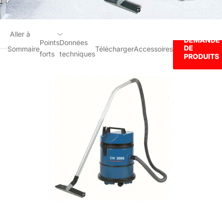
Aller à
DEMANDE
Points
Données
DE
Sommaire
Télécharger
Accessoires
forts
techniques
Sommaire
PRODUITS
Points forts
Données techniques
Télécharger
Accessoires
DEMANDE DE PRODUITS