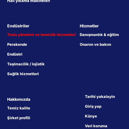
Halı yıkama makineleri
Endüstriler
Hizmetler
Tesis yönetimi ve temizlik hizmetleri
Danışmanlık & eğitim
Perakende
Onarım ve bakım
Endüstri
Taşimacilik / lojistik
Sağlik hizmetleri
Tarihi yakalayin
Hakkımızda
Giriş yap
Temiz kalite
Künye
Şirket profili
Veri koruma