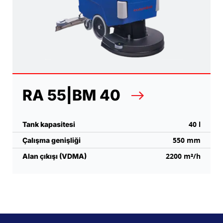
RA 55|BM 40
40 l
Tank kapasitesi
550 mm
Çalışma genişliği
2200 m²/h
Alan çıkışı (VDMA)