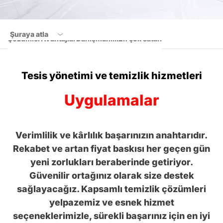
Şuraya atla
Çözümler
Avantajlar
Danışmanlık
En çok satan
Çözümler
Tesis yönetimi ve temizlik hizmetleri
Avantajlar
Uygulamalar
Danışmanlık
En çok satan
Verimlilik ve kârlılık başarınızın anahtarıdır.
Rekabet ve artan fiyat baskısı her geçen gün
yeni zorlukları beraberinde getiriyor.
Güvenilir ortağınız olarak size destek
sağlayacağız. Kapsamlı temizlik çözümleri
yelpazemiz ve esnek hizmet
seçeneklerimizle, sürekli başarınız için en iyi