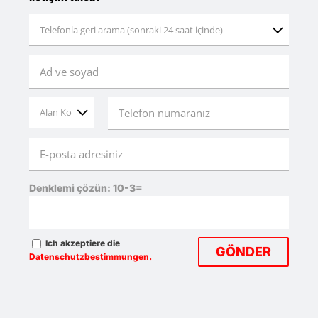


Denklemi çözün: 10-3=
Ich akzeptiere die
Datenschutzbestimmungen.
Bitte
lasse
dieses