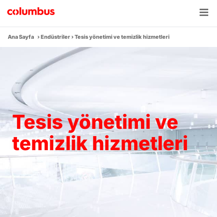
Skip
to
content
Ana Sayfa
›
Endüstriler
›
Tesis yönetimi ve temizlik hizmetleri
Tesis yönetimi ve
temizlik hizmetleri