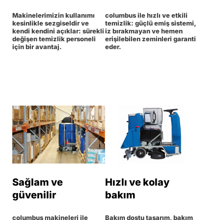
Makinelerimizin kullanımı
columbus ile hızlı ve etkili
kesinlikle sezgiseldir ve
temizlik: güçlü emiş sistemi,
kendi kendini açıklar: sürekli
iz bırakmayan ve hemen
değişen temizlik personeli
erişilebilen zeminleri garanti
için bir avantaj.
eder.
Sağlam ve
Hızlı ve kolay
güvenilir
bakım
columbus makineleri ile
Bakım dostu tasarım, bakım