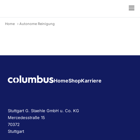
Skip
to
content
Home
›
Autonome Reinigung
Home
Shop
Karriere
Stuttgart G. Staehle GmbH u. Co. KG
Mercedesstraße 15
70372
Stuttgart