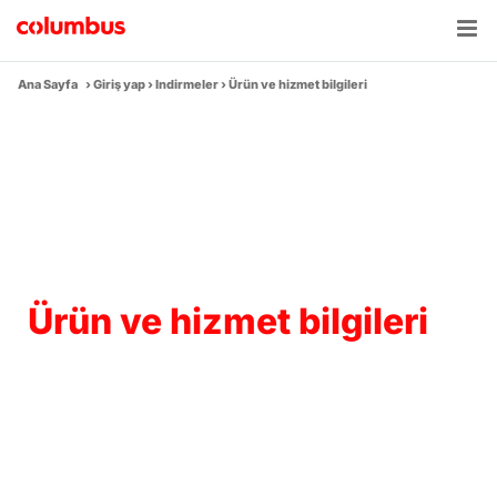
Skip
to
content
Ana Sayfa
›
Giriş yap
›
Indirmeler
›
Ürün ve hizmet bilgileri
Ürün ve hizmet bilgileri