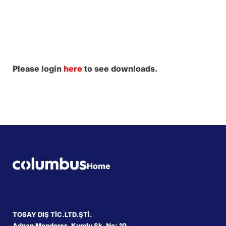
Please login
here
to see downloads.
Home
TOSAY DIŞ TİC.LTD.ŞTİ.
Adnan Menderes, Kumlu Sk. No: 10,