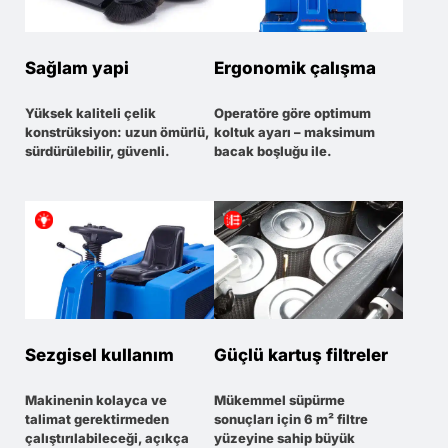
Sağlam yapi
Ergonomik çalışma
Yüksek kaliteli çelik
Operatöre göre optimum
konstrüksiyon: uzun ömürlü,
koltuk ayarı – maksimum
sürdürülebilir, güvenli.
bacak boşluğu ile.
Sezgisel kullanım
Güçlü kartuş filtreler
Makinenin kolayca ve
Mükemmel süpürme
talimat gerektirmeden
sonuçları için 6 m² filtre
çalıştırılabileceği, açıkça
yüzeyine sahip büyük