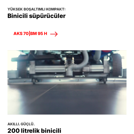
YÜKSEK BOŞALTIMLI KOMPAKT:
Binicili süpürücüler
AKS 70|BM 95 H
AKILLI. GÜÇLÜ.
200 litrelik binicili