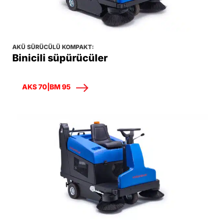
AKÜ SÜRÜCÜLÜ KOMPAKT:
Binicili süpürücüler
AKS 70|BM 95