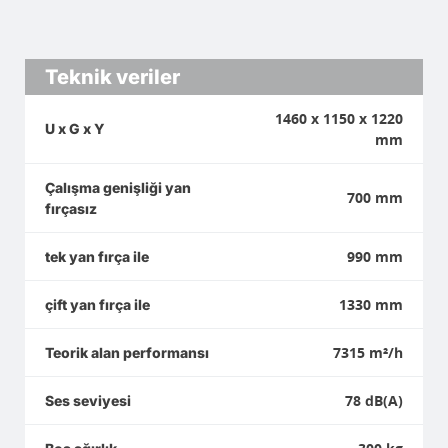
Teknik veriler
1460 x 1150 x 1220
U x G x Y
mm
Çalışma genişliği yan
700 mm
fırçasız
990 mm
tek yan fırça ile
1330 mm
çift yan fırça ile
7315 m²/h
Teorik alan performansı
78 dB(A)
Ses seviyesi