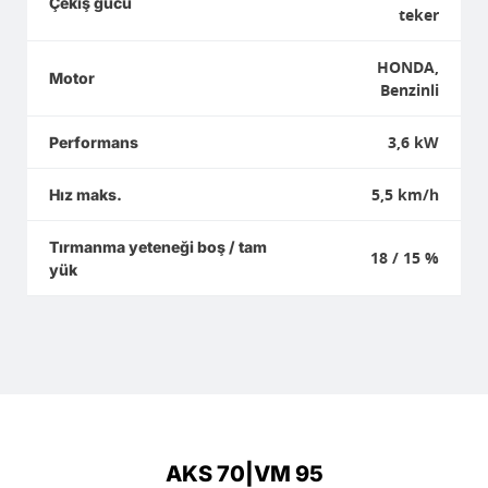
Çekiş gücü
teker
HONDA,
Motor
Benzinli
3,6 kW
Performans
5,5 km/h
Hız maks.
Tırmanma yeteneği boş / tam
18 / 15 %
yük
AKS 70|VM 95