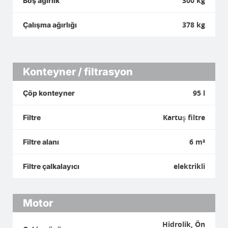
300 kg
Boş ağırlık
378 kg
Çalışma ağırlığı
Konteyner / filtrasyon
95 l
Çöp konteyner
Kartuş filtre
Filtre
6 m²
Filtre alanı
elektrikli
Filtre çalkalayıcı
Motor
Hidrolik, Ön