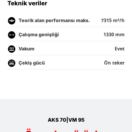
Teknik veriler
7315 m²/h
Teorik alan performansı maks.
1330 mm
Çalışma genişliği
Evet
Vakum
Ön teker
Çekiş gücü
AKS 70|VM 95