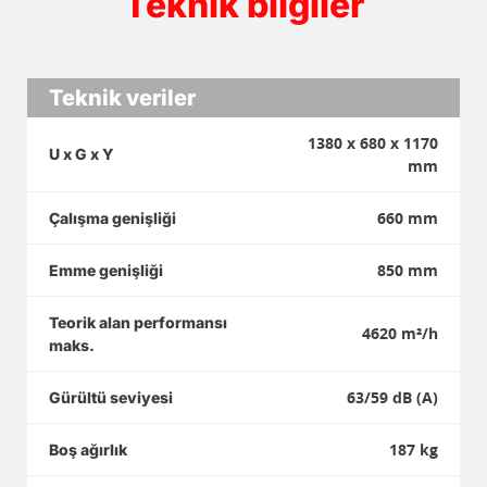
Teknik bilgiler
Teknik veriler
1380 x 680 x 1170
U x G x Y
mm
660 mm
Çalışma genişliği
850 mm
Emme genişliği
Teorik alan performansı
4620 m²/h
maks.
63/59 dB (A)
Gürültü seviyesi
187 kg
Boş ağırlık