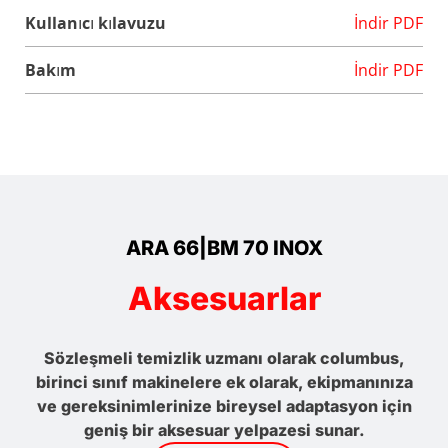
Kullanıcı kılavuzu
İndir PDF
Bakım
İndir PDF
ARA 66|BM 70 INOX
Aksesuarlar
Sözleşmeli temizlik uzmanı olarak columbus,
birinci sınıf makinelere ek olarak, ekipmanınıza
ve gereksinimlerinize bireysel adaptasyon için
geniş bir aksesuar yelpazesi sunar.