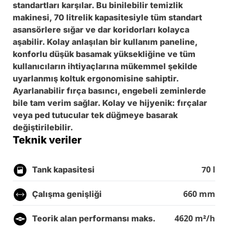
standartları karşılar. Bu binilebilir temizlik
makinesi, 70 litrelik kapasitesiyle tüm standart
asansörlere sığar ve dar koridorları kolayca
aşabilir. Kolay anlaşılan bir kullanım paneline,
konforlu düşük basamak yüksekliğine ve tüm
kullanıcıların ihtiyaçlarına mükemmel şekilde
uyarlanmış koltuk ergonomisine sahiptir.
Ayarlanabilir fırça basıncı, engebeli zeminlerde
bile tam verim sağlar. Kolay ve hijyenik: fırçalar
veya ped tutucular tek düğmeye basarak
değiştirilebilir.
Teknik veriler
70 l
Tank kapasitesi
660 mm
Çalışma genişliği
4620 m²/h
Teorik alan performansı maks.