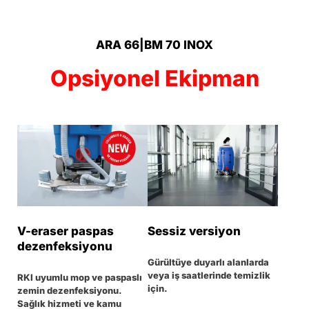
ARA 66|BM 70 INOX
Opsiyonel Ekipman
V-eraser paspas
Sessiz versiyon
dezenfeksiyonu
Gürültüye duyarlı alanlarda
veya iş saatlerinde temizlik
RKI uyumlu mop ve paspaslı
için.
zemin dezenfeksiyonu.
Sağlık hizmeti ve kamu