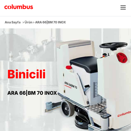
Skip
to
content
Ana Sayfa
›
Ürün
›
ARA 66|BM 70 INOX
Binicili
ARA 66|BM 70 INOX