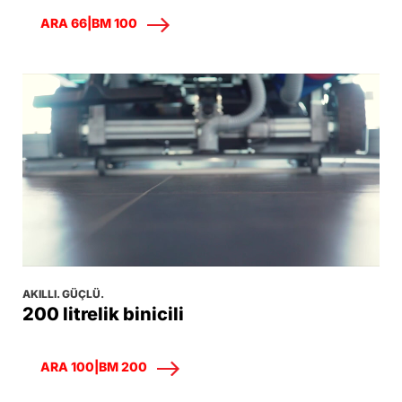
ARA 66|BM 100
AKILLI. GÜÇLÜ.
200 litrelik binicili
ARA 100|BM 200