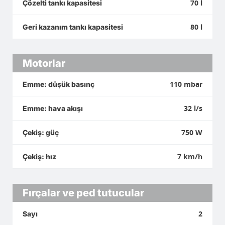
70 l
Çözelti tankı kapasitesi
80 l
Geri kazanım tankı kapasitesi
Motorlar
110 mbar
Emme: düşük basınç
32 l/s
Emme: hava akışı
750 W
Çekiş: güç
7 km/h
Çekiş: hız
Fırçalar ve ped tutucular
2
Sayı