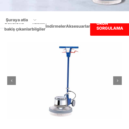
Şuraya atla
Genel
Öne
Teknik
ÜRÜN
İndirmeler
Aksesuarlar
SORGULAMA
bakiş
çıkanlar
bilgiler
Genel bakiş
Öne çıkanlar
Teknik bilgiler
İndirmeler
Aksesuarlar
ÜRÜN SORGULAMA