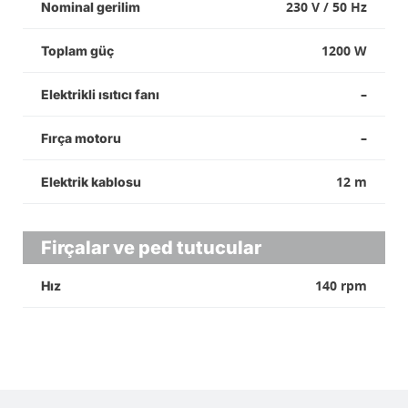
230 V / 50 Hz
Nominal gerilim
1200 W
Toplam güç
–
Elektrikli ısıtıcı fanı
–
Fırça motoru
12 m
Elektrik kablosu
Firçalar ve ped tutucular
140 rpm
Hız