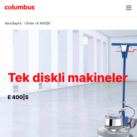
Skip
to
content
Ana Sayfa
›
Ürün
›
E 400|S
Tek diskli makineler
E 400|S