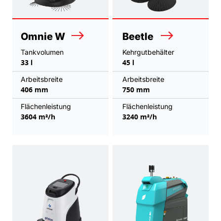
Omnie W
Beetle
Tankvolumen
Kehrgutbehälter
33 l
45 l
Arbeitsbreite
Arbeitsbreite
406 mm
750 mm
Flächenleistung
Flächenleistung
3604 m²/h
3240 m²/h