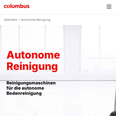
Zum
Inhalt
springen
Startseite
›
Autonome Reinigung
Autonome
Reinigung
Reinigungsmaschinen
für die autonome
Bodenreinigung