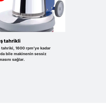
ş tahrikli
 tahriki, 1600 rpm’ye kadar
rda bile makinenin sessiz
masını sağlar.