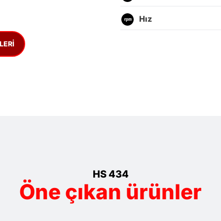
Hız
LERI
HS 434
Öne çıkan ürünler