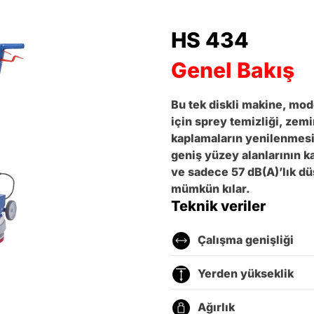
HS 434
Genel Bakış
Bu tek diskli makine, mo
için sprey temizliği, zem
kaplamaların yenilenmesi 
geniş yüzey alanlarının 
ve sadece 57 dB(A)’lık dü
mümkün kılar.
Teknik veriler
Çalışma genişliği
Yerden yükseklik
Ağırlık