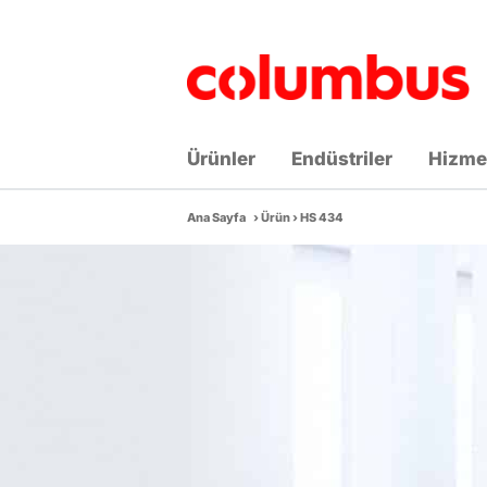
Skip
to
content
Ürünler
Endüstriler
Hizme
Ana Sayfa
›
Ürün
›
HS 434