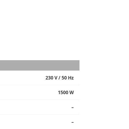
230 V / 50 Hz
1500 W
–
–