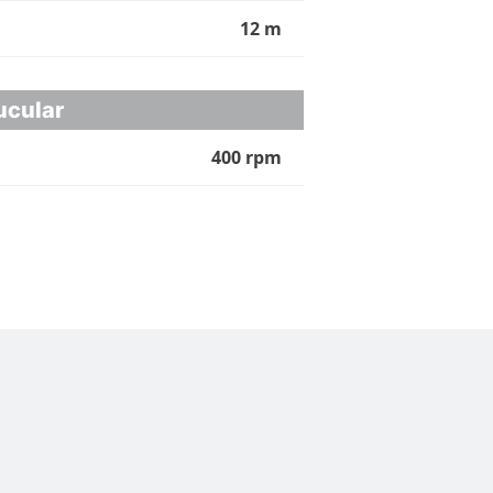
12 m
ucular
400 rpm