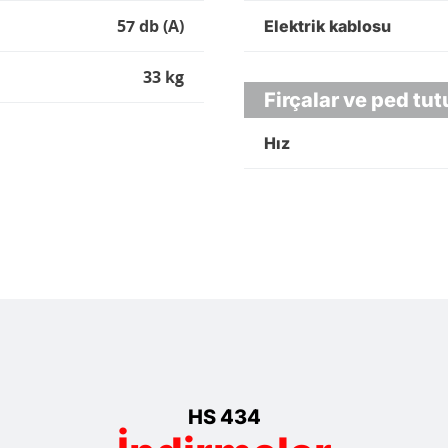
57 db (A)
Elektrik kablosu
33 kg
Firçalar ve ped tut
Hız
HS 434