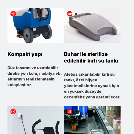
Kompakt yapı
Buhar ile sterilize
edilebilir kirli su tankı
Düz tasarım ve uzatılabilir
direksiyon kolu, mobilya vb.
Aletsiz çıkarılabilir kirli su
altlarının temizlenmesini
tankı, özel hijyen
kolaylaştırır.
yönetmeliklerine uymak için
en yüksek düzeyde
dezenfeksiyonu garanti eder.