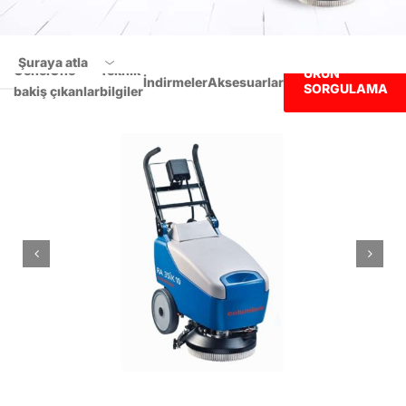
Şuraya atla
Genel
Öne
Teknik
ÜRÜN
İndirmeler
Aksesuarlar
SORGULAMA
bakiş
çıkanlar
bilgiler
Genel bakiş
Öne çıkanlar
Teknik bilgiler
İndirmeler
Aksesuarlar
ÜRÜN SORGULAMA