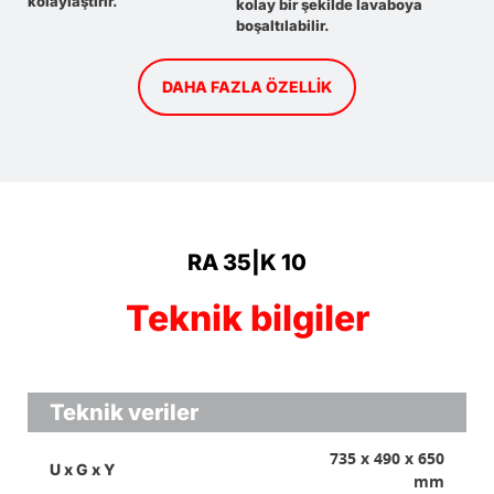
kolaylaştırır.
kolay bir şekilde lavaboya
boşaltılabilir.
DAHA FAZLA ÖZELLIK
RA 35|K 10
Teknik bilgiler
Teknik veriler
735 x 490 x 650
U x G x Y
mm