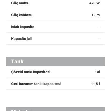
470 W
Güç maks.
12 m
Güç kablosu
–
Islak kapasite
–
Kapasite jeli
Tank
10l
Çözelti tankı kapasitesi
11,5 l
Geri kazanım tankı kapasitesi