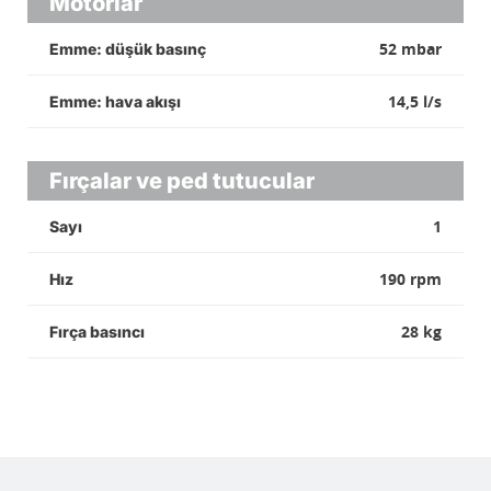
Motorlar
52 mbar
Emme: düşük basınç
14,5 l/s
Emme: hava akışı
Fırçalar ve ped tutucular
1
Sayı
190 rpm
Hız
28 kg
Fırça basıncı