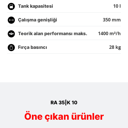
10 l
Tank kapasitesi
350 mm
Çalışma genişliği
1400 m²/h
Teorik alan performansı maks.
28 kg
Fırça basıncı
RA 35|K 10
Öne çıkan ürünler