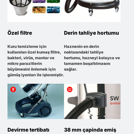
Özel filtre
Derin tahliye hortumu
Kuru temizleme için
Haznenin en derin
kullanılan özel kumaş filtre,
noktasındaki tahliye
bakteri, virüs, mantar ve
hortumu, hazneyi kolayca ve
mikro parazitlerin
tamamen boşaltılmasını
büyümesini önlemek için
sağlar.
gümüş iyonları ile işlenmiştir.
Devirme tertibatı
38 mm çapinda emiş