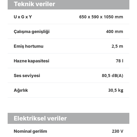
Teknik veriler
650 x 590 x 1050 mm
U x G x Y
400 mm
Çalışma genişliği
2,5 m
Emiş hortumu
78 l
Hazne kapasitesi
80,5 dB(A)
Ses seviyesi
30,5 kg
Ağırlık
Elektriksel veriler
230 V
Nominal gerilim