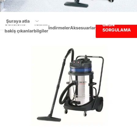
Şuraya atla
Genel
Öne
Teknik
ÜRÜN
İndirmeler
Aksesuarlar
SORGULAMA
bakiş
çıkanlar
bilgiler
Genel bakiş
Öne çıkanlar
Teknik bilgiler
İndirmeler
Aksesuarlar
ÜRÜN SORGULAMA