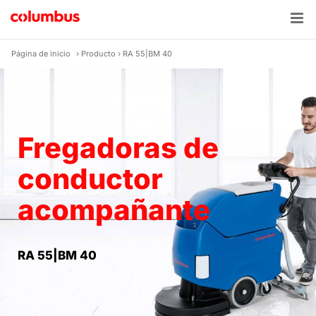
Skip
to
content
Página de inicio
›
Producto
›
RA 55|BM 40
Fregadoras de
conductor
acompañante
RA 55|BM 40