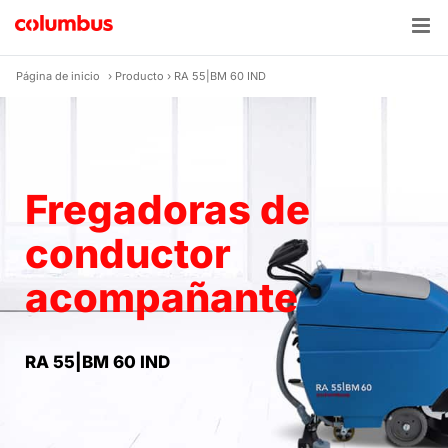
Skip
to
content
Página de inicio
›
Producto
›
RA 55|BM 60 IND
Fregadoras de
conductor
acompañante
RA 55|BM 60 IND