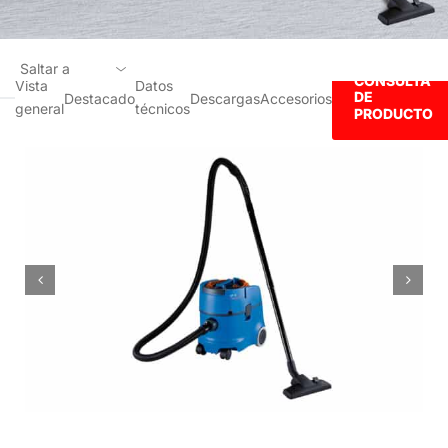
Saltar a
CONSULTA
Vista
Datos
DE
Destacado
Descargas
Accesorios
general
técnicos
Vista general
PRODUCTO
Destacado
Datos técnicos
Descargas
Accesorios
CONSULTA DE PRODUCTO