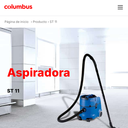
Skip
to
content
Página de inicio
›
Producto
›
ST 11
Aspiradora
ST 11