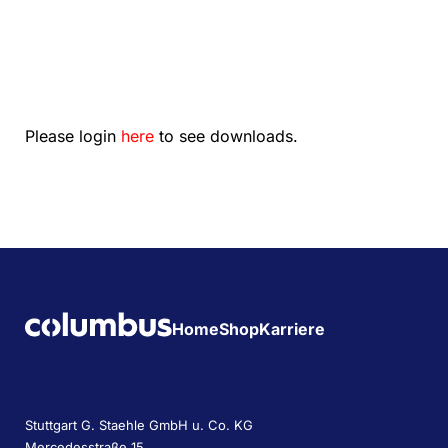
Please login
here
to see downloads.
Home
Shop
Karriere
Stuttgart G. Staehle GmbH u. Co. KG
Mercedesstraße 15