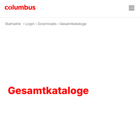
Zum
Inhalt
springen
Startseite
›
Login
›
Downloads
›
Gesamtkataloge
Gesamtkataloge