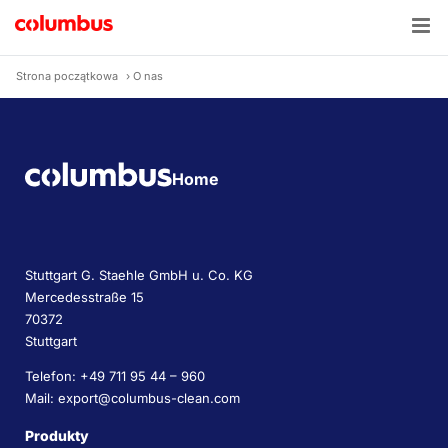
Skip
to
content
Strona początkowa
›
O nas
Home
Stuttgart G. Staehle GmbH u. Co. KG
Mercedesstraße 15
70372
Stuttgart
Telefon: +49 711 95 44 – 960
Mail: export@columbus-clean.com
Produkty