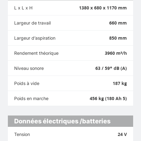
1380 x 680 x 1170 mm
L x L x H
660 mm
Largeur de travail
850 mm
Largeur d’aspiration
3960 m²/h
Rendement théorique
63 / 59* dB (A)
Niveau sonore
187 kg
Poids à vide
456 kg (180 Ah 5)
Poids en marche
Données électriques /batteries
24 V
Tension