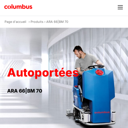
Skip
to
content
Page d'accueil
›
Produits
›
ARA 66|BM 70
Autoportées
ARA 66|BM 70