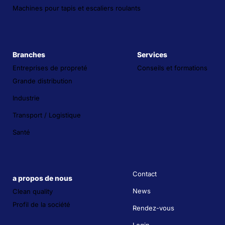
Machines pour tapis et escaliers roulants
Branches
Services
Entreprises de propreté
Conseils et formations
Grande distribution
Industrie
Transport / Logistique
Santé
Contact
a propos de nous
News
Clean quality
Profil de la société
Rendez-vous
Login