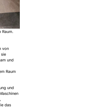
em Raum.
n von
 sie
rsam und
stem Raum
rung und
r Maschinen
,
ie das