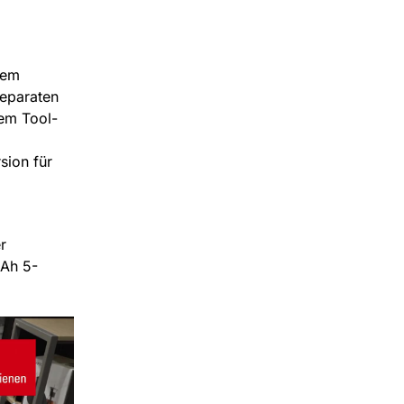
dem
separaten
dem Tool-
sion für
r
 Ah 5-