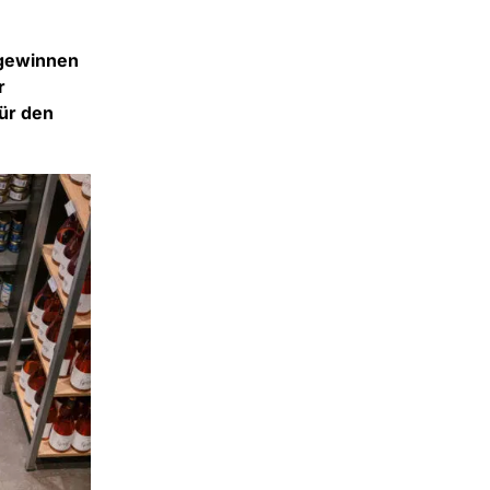
 gewinnen
r
für den