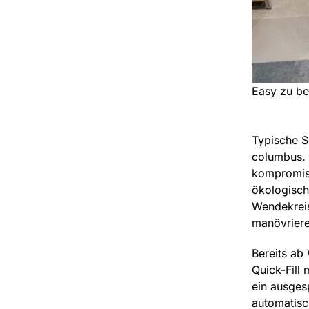
Easy zu be
Typische S
columbus.
kompromiss
ökologisch
Wendekreis
manövriere
Bereits ab
Quick-Fill
ein ausges
automatisc