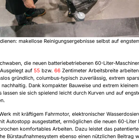
dienen: makellose Reinigungsergebnisse selbst auf engst
chwaben, die neuen batteriebetriebenen 60-Liter-Maschine
 Ausgelegt auf
55
bzw.
66
Zentimeter Arbeitsbreite arbeiten
los gründlich, columbus-typisch zuverlässig, extrem spa
 nachhaltig. Dank kompakter Bauweise und extrem kleinem
 lassen sie sich spielend leicht durch Kurven und auf eng
n.
 Werk mit kräftigem Fahrmotor, elektronischer Wasserdosie
 mit Autostopp ausgestattet, ermöglichen die neuen 60-Lite
prochen komfortables Arbeiten. Dazu leistet das patentierte
he Bürstaufnahmesystem ebenso einen nützlichen Beitrag w