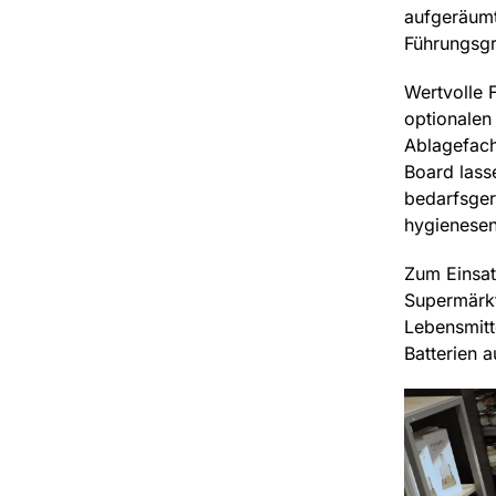
aufgeräumte
Führungsgri
Wertvolle 
optionalen
Ablagefach
Board lass
bedarfsger
hygienesens
Zum Einsat
Supermärkt
Lebensmitt
Batterien 