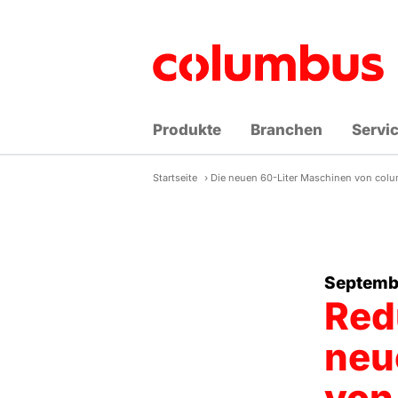
Zum
Inhalt
springen
Produkte
Branchen
Servi
Startseite
›
Die neuen 60-Liter Maschinen von col
Septemb
Red
neu
von