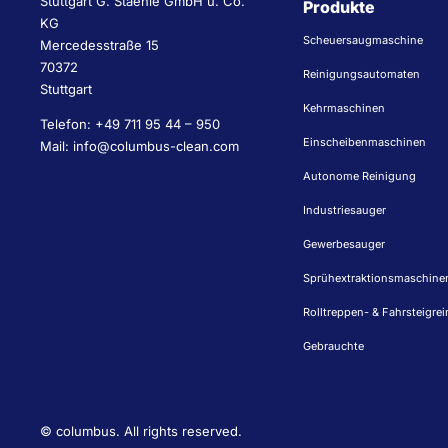
Stuttgart G. Staehle GmbH u. Co.
Produkte
KG
Scheuersaugmaschine
Mercedesstraße 15
70372
Reinigungsautomaten
Stuttgart
Kehrmaschinen
Telefon: +49 711 95 44 – 950
Einscheibenmaschinen
Mail: info@columbus-clean.com
Autonome Reinigung
Industriesauger
Gewerbesauger
Sprühextraktionsmaschine
Rolltreppen- & Fahrsteigrei
Gebrauchte
©
columbus. All rights reserved.