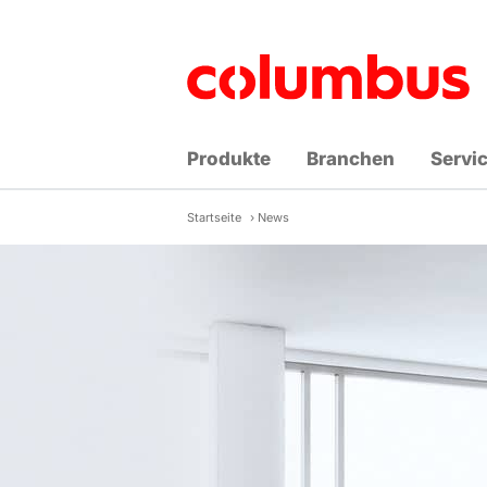
Zum
Inhalt
springen
Produkte
Branchen
Servi
Startseite
›
News