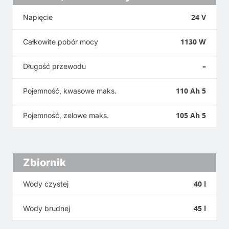
24 V
Napięcie
1130 W
Całkowite pobór mocy
–
Długość przewodu
110 Ah 5
Pojemność, kwasowe maks.
105 Ah 5
Pojemność, zelowe maks.
Zbiornik
40 l
Wody czystej
45 l
Wody brudnej