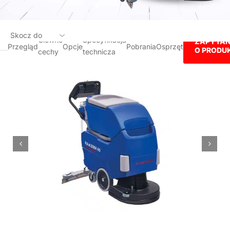
Skocz do
Główne
Specyfikacja
ZAPYTAN
Przegląd
Opcje
Pobrania
Osprzęt
O PRODU
cechy
technicza
Przegląd
Główne cechy
Opcje
Specyfikacja technicza
Pobrania
Osprzęt
ZAPYTANIE O PRODUKT