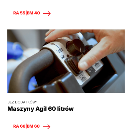
RA 55|BM 40
BEZ DODATKÓW:
Maszyny Agil 60 litrów
RA 66|BM 60