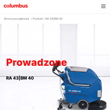
Skip
to
content
Strona początkowa
›
Produkt
›
RA 43|BM 40
Prowadzone
RA 43|BM 40