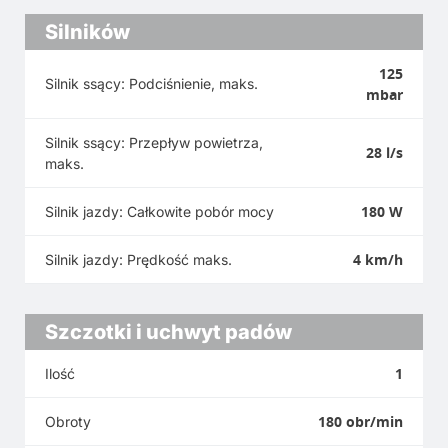
Silników
125
Silnik ssący: Podciśnienie, maks.
mbar
Silnik ssący: Przepływ powietrza,
28 l/s
maks.
180 W
Silnik jazdy: Całkowite pobór mocy
4 km/h
Silnik jazdy: Prędkość maks.
Szczotki i uchwyt padów
1
Ilość
180 obr/min
Obroty