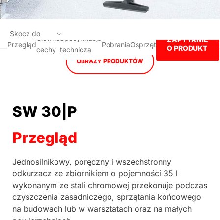
Skocz do
Główne
Specyfikacja
ZAPYTANIE
Przegląd
Pobrania
Osprzęt
O PRODUKT
cechy
technicza
Przegląd
OBRAZY PRODUKTÓW
Główne cechy
Specyfikacja technicza
SW 30|P
Pobrania
Przegląd
Osprzęt
Jednosilnikowy, poręczny i wszechstronny
ZAPYTANIE O PRODUKT
odkurzacz ze zbiornikiem o pojemności 35 l
wykonanym ze stali chromowej przekonuje podczas
czyszczenia zasadniczego, sprzątania końcowego
na budowach lub w warsztatach oraz na małych