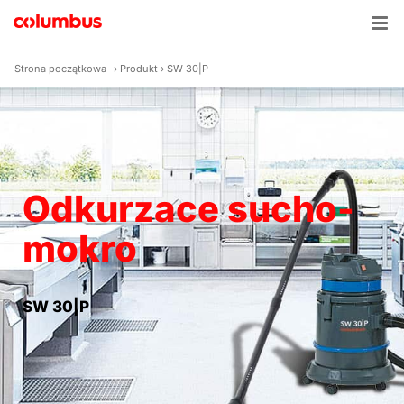
Skip
to
content
Strona początkowa
›
Produkt
›
SW 30|P
Odkurzace sucho-
mokro
SW 30|P