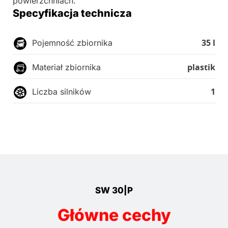
powierzchniach.
Specyfikacja technicza
35 l
Pojemność zbiornika
plastik
Materiał zbiornika
1
Liczba silników
SW 30|P
Główne cechy