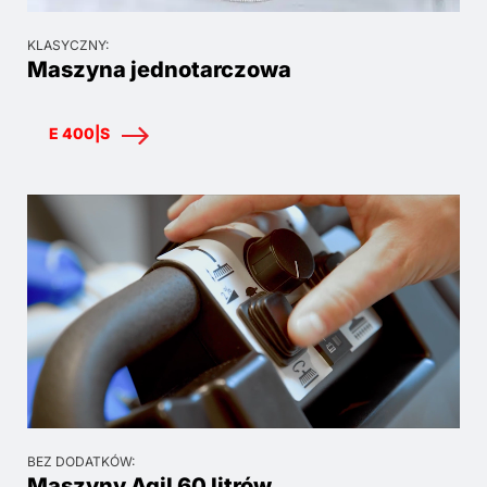
KLASYCZNY:
Maszyna jednotarczowa
E 400|S
BEZ DODATKÓW:
Maszyny Agil 60 litrów