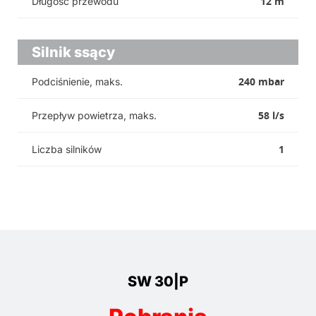
12 m
Długość przewodu
Silnik ssący
240 mbar
Podciśnienie, maks.
58 l/s
Przepływ powietrza, maks.
1
Liczba silników
SW 30|P