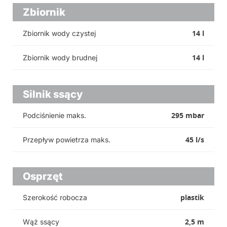
Zbiornik
14 l
Zbiornik wody czystej
14 l
Zbiornik wody brudnej
Silnik ssący
295 mbar
Podciśnienie maks.
45 l/s
Przepływ powietrza maks.
Osprzęt
plastik
Szerokość robocza
2,5 m
Wąż ssący