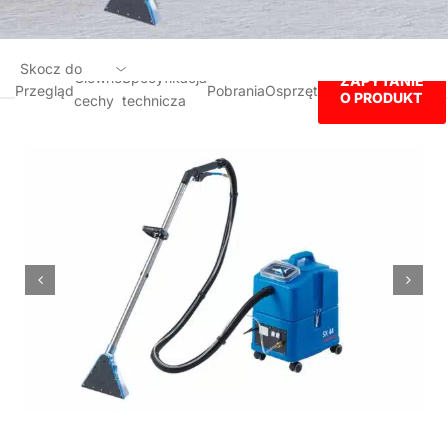
Skocz do
Główne
Specyfikacja
ZAPYTANIE
Przegląd
Pobrania
Osprzęt
O PRODUKT
cechy
technicza
Przegląd
Główne cechy
Specyfikacja technicza
Pobrania
Osprzęt
ZAPYTANIE O PRODUKT