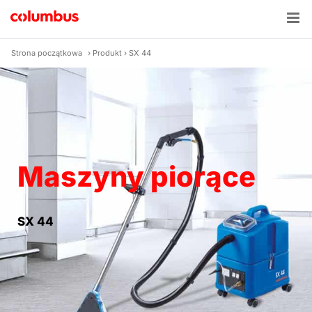
Skip
to
content
Strona początkowa
›
Produkt
›
SX 44
Maszyny piorące
SX 44