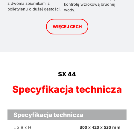
z dwoma zbiornikami z
kontrolę wzrokową brudnej
polietylenu o dużej gęstości.
wody.
WIĘCEJ CECH
SX 44
Specyfikacja technicza
Specyfikacja technicza
300 x 420 x 530 mm
L x B x H