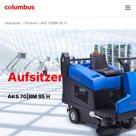
Zum
Inhalt
springen
Startseite
›
Produkt
›
AKS 70|BM 95 H
Aufsitzer
AKS 70|BM 95 H