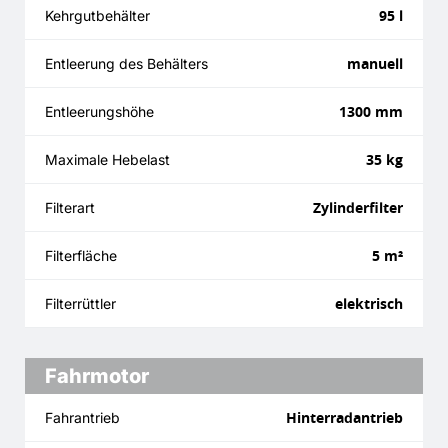
95 l
Kehrgutbehälter
manuell
Entleerung des Behälters
1300 mm
Entleerungshöhe
35 kg
Maximale Hebelast
Zylinderfilter
Filterart
5 m²
Filterfläche
elektrisch
Filterrüttler
Fahrmotor
Hinterradantrieb
Fahrantrieb