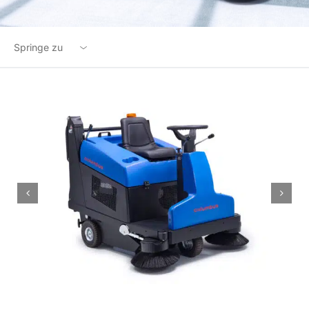
Springe zu
Übersicht
Highlights
Optionen
Technische Daten
Downloads
Zubehör
Produktanfrage