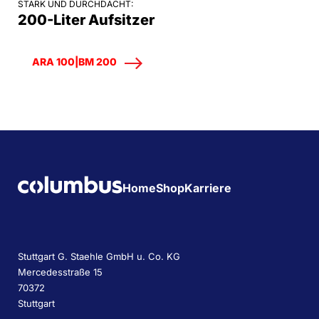
STARK UND DURCHDACHT:
200-Liter Aufsitzer
ARA 100|BM 200
Home
Shop
Karriere
Stuttgart G. Staehle GmbH u. Co. KG
Mercedesstraße 15
70372
Stuttgart