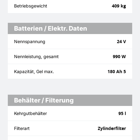
409 kg
Betriebsgewicht
Batterien / Elektr. Daten
24 V
Nennspannung
990 W
Nennleistung, gesamt
180 Ah 5
Kapazität, Gel max.
Behälter / Filterung
95 l
Kehrgutbehälter
Zylinderfilter
Filterart