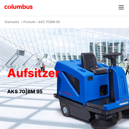
Zum
Inhalt
springen
Startseite
›
Produkt
›
AKS 70|BM 95
Aufsitzer
AKS 70|BM 95