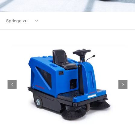
Springe zu
Übersicht
Highlights
Optionen
Technische Daten
Downloads
Zubehör
Produktanfrage