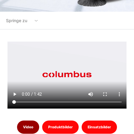
Springe zu
Übersicht
Highlights
Optionen
Technische Daten
Downloads
Zubehör
Produktanfrage
Video
Produktbilder
Einsatzbilder