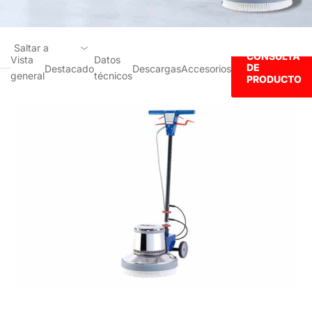
Saltar a
CONSULTA
Vista
Datos
DE
Destacado
Descargas
Accesorios
general
técnicos
Vista general
PRODUCTO
Destacado
Datos técnicos
Descargas
Accesorios
CONSULTA DE PRODUCTO