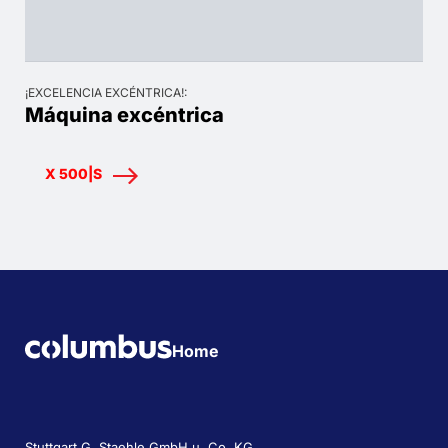
¡EXCELENCIA EXCÉNTRICA!:
Máquina excéntrica
X 500|S
Home
Stuttgart G. Staehle GmbH u. Co. KG