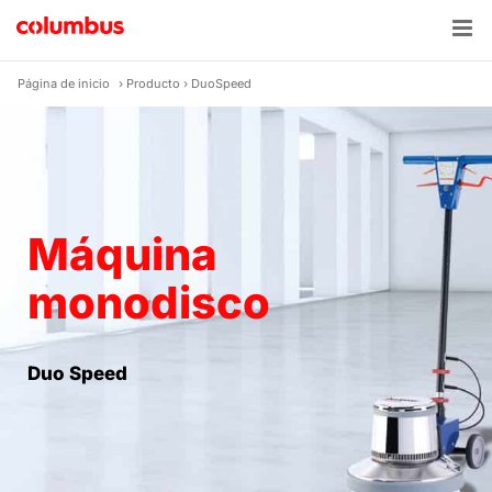
Skip
to
content
Página de inicio
›
Producto
›
DuoSpeed
Máquina
monodisco
Duo Speed