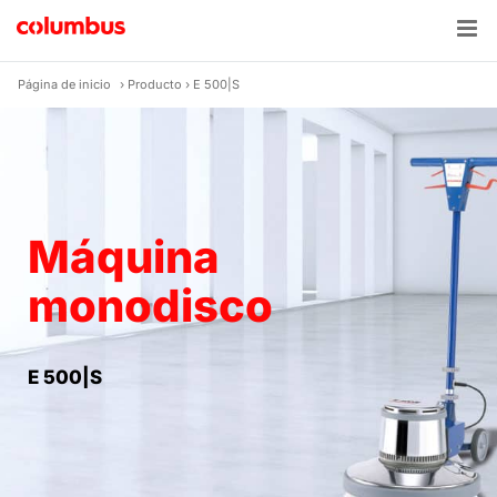
Skip
to
content
Página de inicio
›
Producto
›
E 500|S
Máquina
monodisco
E 500|S