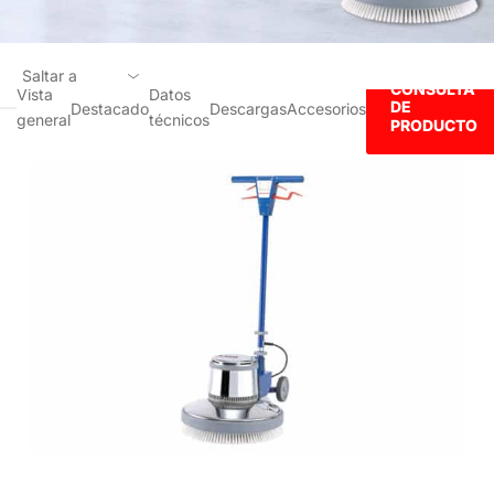
Saltar a
CONSULTA
Vista
Datos
DE
Destacado
Descargas
Accesorios
general
técnicos
Vista general
PRODUCTO
Destacado
Datos técnicos
Descargas
Accesorios
CONSULTA DE PRODUCTO