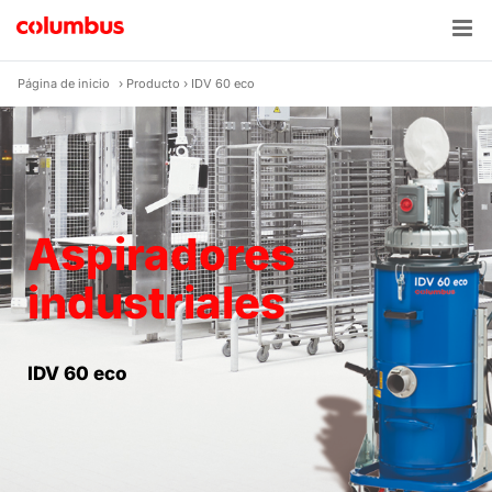
Skip
to
content
Página de inicio
›
Producto
›
IDV 60 eco
Aspiradores
industriales
IDV 60 eco