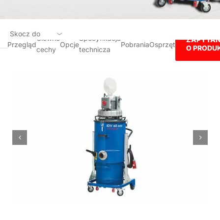
Skocz do
Główne
Specyfikacja
ZAPYTAN
Przegląd
Opcje
Pobrania
Osprzęt
O PRODU
cechy
technicza
Przegląd
Główne cechy
Opcje
Specyfikacja technicza
Pobrania
Osprzęt
ZAPYTANIE O PRODUKT