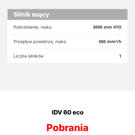
Silnik ssący
3000 mm H²O
Podciśnienie, maks.
300 mm³/h
Przepływ powietrza, maks.
1
Liczba silników
IDV 60 eco
Pobrania