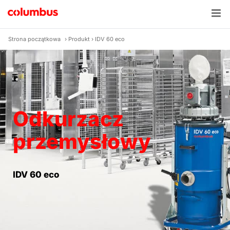
Skip
to
content
Strona początkowa
›
Produkt
›
IDV 60 eco
Odkurzacz
przemysłowy
IDV 60 eco