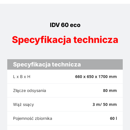
IDV 60 eco
Specyfikacja technicza
Specyfikacja technicza
660 x 650 x 1700 mm
L x B x H
80 mm
Złącze odsysania
3 m/ 50 mm
Wąż ssący
60 l
Pojemność zbiornika