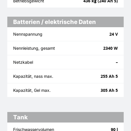
436 kg (240 Ah 5)
Betriebsgewicht
Batterien / elektrische Daten
24 V
Nennspannung
2340 W
Nennleistung, gesamt
–
Netzkabel
255 Ah 5
Kapazität, nass max.
305 Ah 5
Kapazität, Gel max.
Tank
90 l
Frischwasservolumen