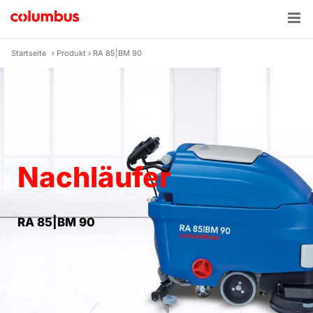
Zum
Inhalt
springen
Startseite
›
Produkt
›
RA 85|BM 90
Nachläufer
RA 85|BM 90